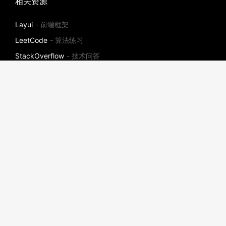
相关资源
Layui
- 前端框架
LeetCode
- 算法练习
StackOverflow
- 技术问答
社区
ThinkPHP
插件市场
- 社区插件
宝塔面板
- 一键高效部署
帮助
视频教程
开发文档