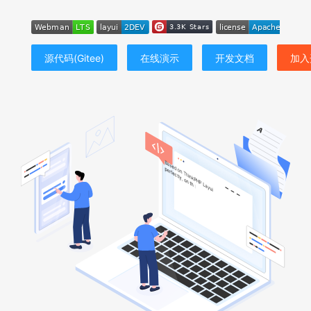
源代码(Gitee)
在线演示
开发文档
加入
B
a
s
e
d
p
o
e
n
r
f
T
e
c
h
t
i
n
l
y
k
,
P
o
H
n
P
t
h
L
e
a
y
u
i